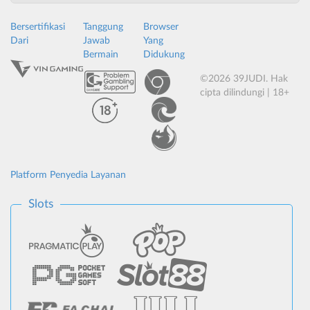
Bersertifikasi
Tanggung
Browser
Dari
Jawab
Yang
Bermain
Didukung
©2026 39JUDI. Hak
cipta dilindungi | 18+
Platform Penyedia Layanan
Slots