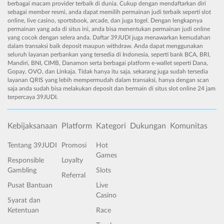
berbagai macam provider terbaik di dunia. Cukup dengan mendaftarkan diri
sebagai member resmi, anda dapat memilih permainan judi terbaik seperti slot
online, live casino, sportsbook, arcade, dan juga togel. Dengan lengkapnya
permainan yang ada di situs ini, anda bisa menentukan permainan judi online
yang cocok dengan selera anda. Daftar 39JUDI juga menawarkan kemudahan
dalam transaksi baik deposit maupun withdraw. Anda dapat menggunakan
seluruh layanan perbankan yang tersedia di Indonesia, seperti bank BCA, BRI,
Mandiri, BNI, CIMB, Danamon serta berbagai platform e-wallet seperti Dana,
Gopay, OVO, dan Linkaja. Tidak hanya itu saja, sekarang juga sudah tersedia
layanan QRIS yang lebih mempermudah dalam transaksi, hanya dengan scan
saja anda sudah bisa melakukan deposit dan bermain di situs slot online 24 jam
terpercaya 39JUDI.
Kebijaksanaan
Platform
Kategori
Dukungan
Komunitas
Tentang 39JUDI
Promosi
Hot
Games
Responsible
Loyalty
Gambling
Slots
Referral
Pusat Bantuan
Live
Casino
Syarat dan
Ketentuan
Race