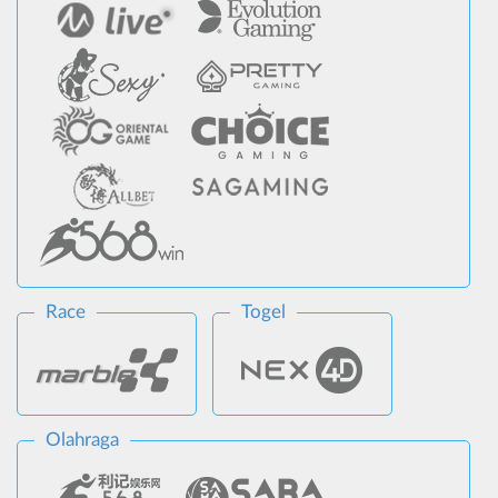
Race
Togel
Olahraga