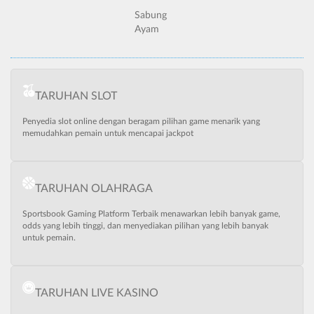
Sabung
Ayam
TARUHAN SLOT
Penyedia slot online dengan beragam pilihan game menarik yang
memudahkan pemain untuk mencapai jackpot
TARUHAN OLAHRAGA
Sportsbook Gaming Platform Terbaik menawarkan lebih banyak game,
odds yang lebih tinggi, dan menyediakan pilihan yang lebih banyak
untuk pemain.
TARUHAN LIVE KASINO