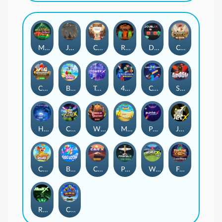
Multi Hot Wheel
JetX3
Crash Duel X
RodeoX
DoubleX
ChickenWays
Chicken Highway
Bottle Mania
TowerX
4 Bonuses Bonanza
CricketerX
Smash X
HelicopterX
CricketX
Wheel Of Destiny
MineIsland
PlinkoXClassic
JetX
Cheesy Road
Balloon
CarX
PropelX
World Champion X
Fortune Catch
RollX
CaiBalaoCappadocia