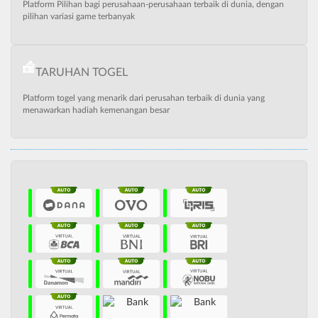
Platform Pilihan bagi perusahaan-perusahaan terbaik di dunia, dengan
pilihan variasi game terbanyak
TARUHAN TOGEL
Platform togel yang menarik dari perusahan terbaik di dunia yang
menawarkan hadiah kemenangan besar