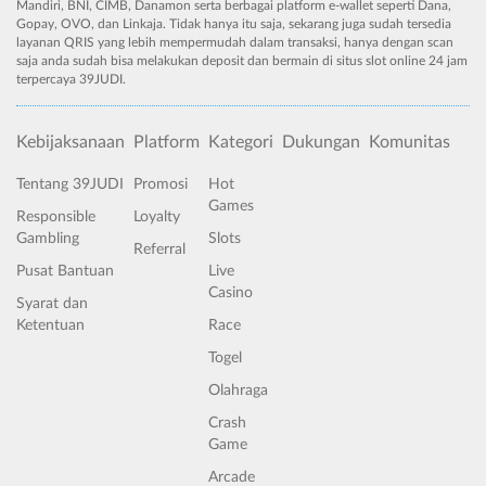
Mandiri, BNI, CIMB, Danamon serta berbagai platform e-wallet seperti Dana,
Gopay, OVO, dan Linkaja. Tidak hanya itu saja, sekarang juga sudah tersedia
layanan QRIS yang lebih mempermudah dalam transaksi, hanya dengan scan
saja anda sudah bisa melakukan deposit dan bermain di situs slot online 24 jam
terpercaya 39JUDI.
Kebijaksanaan
Platform
Kategori
Dukungan
Komunitas
Tentang 39JUDI
Promosi
Hot
Games
Responsible
Loyalty
Gambling
Slots
Referral
Pusat Bantuan
Live
Casino
Syarat dan
Ketentuan
Race
Togel
Olahraga
Crash
Game
Arcade