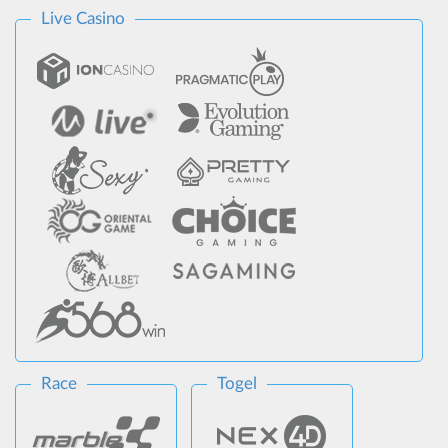
Live Casino
Race
Togel