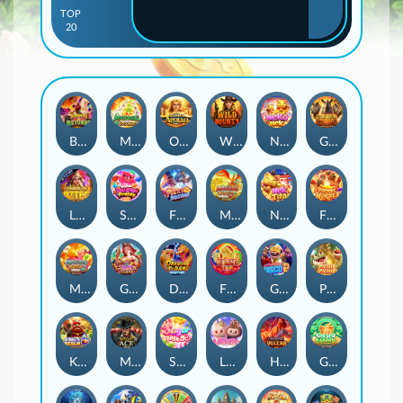
TOP
20
BANDITO RETURNS
MAHJONG 5 DRAGONS
OLYMPUS APOLLO
WILD BOUNTY
NEKO X NEKO
GOLDEN RHINO
LEGACY OF AZTEC
SUGAR FRENZY
FIERY BOXING
MAHJONG WAYS 3+
NEKO TITAN
FORTUNE HORSES
MAHJONG WAYS 3
GOLDEN ISLAND
DRAGON TIGER SHOWDOWN
FORTUNE TRIO
GOVERNMENT DISCO 2
PICHU PICHU
KING'S REALM
MEGA ACE
SUGAR HIGH5
LABUBY
HAMMER OF VULCAN
GOLDEN LEGEND