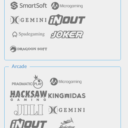
Arcade