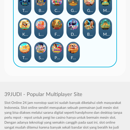
THRONE OF POSEIDON
BATTLE OF ALLIANCE
Color Bingo
GEMS MINER
GOD OF FORTUNE 2
MASTER OF GOLD MINER 2
KUNG FU LEOPARD
LUCKY TIGER
FORTUNE GEMS 2000
DJ SEAL
Book of Egypt
MASTER OF GOLD MINER
TREASURES OF EGYPT
SUPREME ACE
PINATA 1000
Fortune Lion
39JUDI - Popular Multiplayer Site
Slot Online 24 jam nonstop saat ini sudah banyak diketahui oleh masyarakat
Indonesia. Slot online sendiri merupakan sebuah permainan judi mesin slot
yang bisa diakses melalui sarana digital seperti handphone dan desktop tanpa
perlu repot - repot untuk pergi ke casino hanya untuk bermain mesin slot.
Dengan adanya teknologi yang semakin canggih pada saat ini, slot online
sangat mudah ditemui karena banyak sekali bandar slot yang beralih ke judi