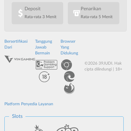
Deposit
Penarikan
Rata-rata 3 Menit
Rata-rata 5 Menit
Bersertifikasi
Tanggung
Browser
Dari
Jawab
Yang
Bermain
Didukung
©2026 39JUDI. Hak
cipta dilindungi | 18+
Platform Penyedia Layanan
Slots