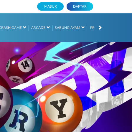
MASUK
DAFTAR
PROMOSI
CRASH GAME
ARCADE
SABUNG AYAM