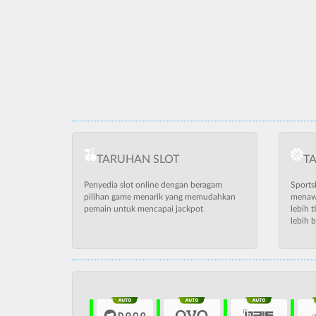
TARUHAN SLOT
T
Penyedia slot online dengan beragam
Sports
pilihan game menarik yang memudahkan
menawa
pemain untuk mencapai jackpot
lebih 
lebih 