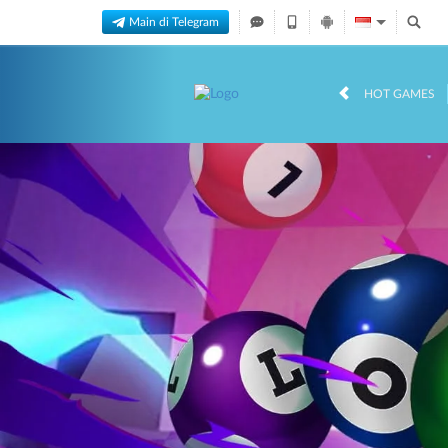
Main di Telegram
HOT GAMES