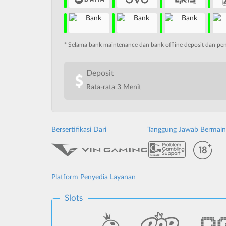
* Selama bank maintenance dan bank offline deposit dan pen
Deposit
Rata-rata 3 Menit
Bersertifikasi Dari
Tanggung Jawab Bermain
Platform Penyedia Layanan
Slots