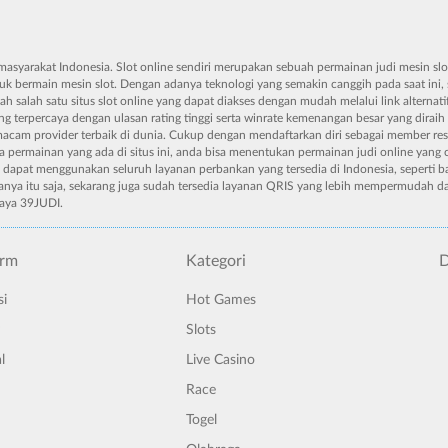
masyarakat Indonesia. Slot online sendiri merupakan sebuah permainan judi mesin slot
tuk bermain mesin slot. Dengan adanya teknologi yang semakin canggih pada saat ini,
alah salah satu situs slot online yang dapat diakses dengan mudah melalui link alterna
terpercaya dengan ulasan rating tinggi serta winrate kemenangan besar yang diraih t
macam provider terbaik di dunia. Cukup dengan mendaftarkan diri sebagai member resmi
nya permainan yang ada di situs ini, anda bisa menentukan permainan judi online yan
dapat menggunakan seluruh layanan perbankan yang tersedia di Indonesia, seperti b
hanya itu saja, sekarang juga sudah tersedia layanan QRIS yang lebih mempermudah da
caya 39JUDI.
orm
Kategori
D
i
Hot Games
Slots
l
Live Casino
Race
Togel