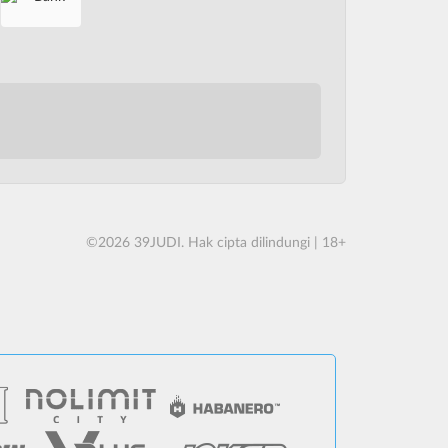
©2026 39JUDI. Hak cipta dilindungi | 18+